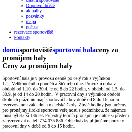
ostatní sportoviště
Dopravní hřiště
aktuality
pozvánky
mapa
počasí
rezervace sportoviště
kontakty
domů
sportoviště
sportovní hala
ceny za
pronájem haly
Ceny za pronájem haly
Sportovní hala je v provozu denně po celý rok s vyjímkou
1.1., Velikonočního pondělí a Štědrého dne. Provozní doba v
období od 1.10. do 30.4. je od 8 do 22 hodin, v období od 1.5. do
30.9. je od 14 do 20 hodin. V pracovní dny s výjimkou období
školních prázdnin mají sportovní halu v době od 8 do 16 hodin
rezervovanou základní a mateřské školy. Zbylé hodiny jsou určeny
pro pronájmy široké sportovní veřejnosti s podmínkou, že nájemce
musí být starší 18ti let. Případný termín pronájmu je nutné si předem
zarezervovat na tel. 774 035 886. Objednávky příjímáme pouze v
pracovní dny v době od 8 do 15 hodin.