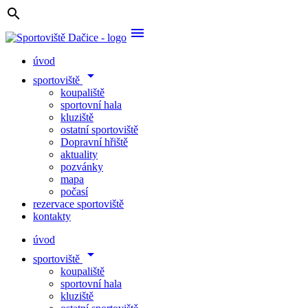
search
menu
úvod
arrow_drop_down
sportoviště
koupaliště
sportovní hala
kluziště
ostatní sportoviště
Dopravní hřiště
aktuality
pozvánky
mapa
počasí
rezervace sportoviště
kontakty
úvod
arrow_drop_down
sportoviště
koupaliště
sportovní hala
kluziště