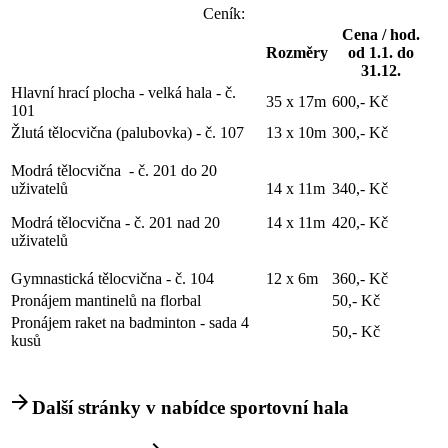
Ceník:
Cena / hod.
Rozměry
od 1.1. do
31.12.
Hlavní hrací plocha - velká hala - č.
35 x 17m
600,- Kč
101
Žlutá tělocvična (palubovka) - č. 107
13 x 10m
300,- Kč
Modrá tělocvična - č. 201 do 20
uživatelů
14 x 11m
340,- Kč
Modrá tělocvična - č. 201 nad 20
14 x 11m
420,- Kč
uživatelů
Gymnastická tělocvična - č. 104
12 x 6m
360,- Kč
Pronájem mantinelů na florbal
50,- Kč
Pronájem raket na badminton - sada 4
50,- Kč
kusů
arrow_forward
Další stránky v nabídce sportovní hala