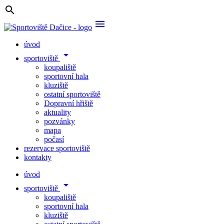
search
menu
úvod
arrow_drop_down
sportoviště
koupaliště
sportovní hala
kluziště
ostatní sportoviště
Dopravní hřiště
aktuality
pozvánky
mapa
počasí
rezervace sportoviště
kontakty
úvod
arrow_drop_down
sportoviště
koupaliště
sportovní hala
kluziště