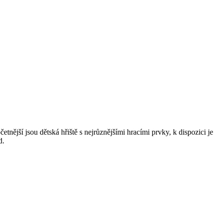
nější jsou dětská hřiště s nejrůznějšími hracími prvky, k dispozici je
d.