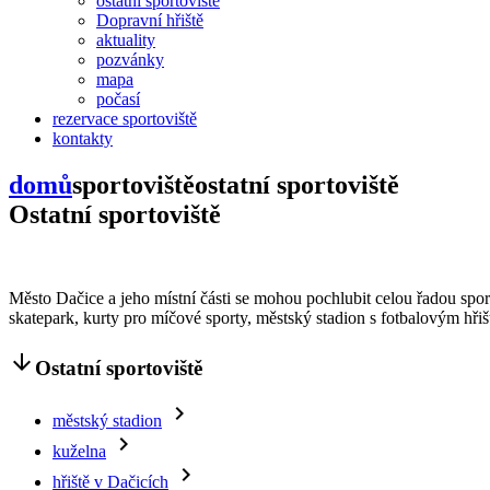
ostatní sportoviště
Dopravní hřiště
aktuality
pozvánky
mapa
počasí
rezervace sportoviště
kontakty
domů
sportoviště
ostatní sportoviště
Ostatní sportoviště
Město Dačice a jeho místní části se mohou pochlubit celou řadou sport
skatepark, kurty pro míčové sporty, městský stadion s fotbalovým hřiš
arrow_downward
Ostatní sportoviště
navigate_next
městský stadion
navigate_next
kuželna
navigate_next
hřiště v Dačicích