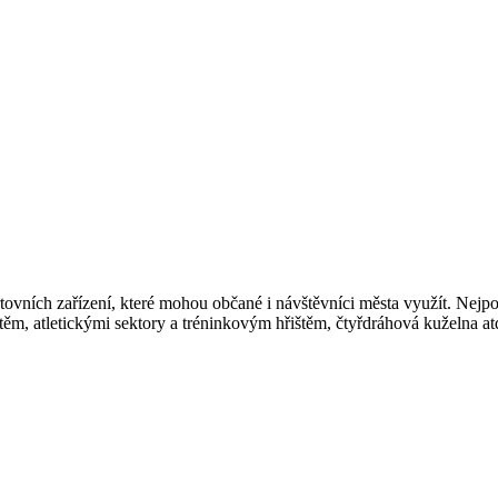
ovních zařízení, které mohou občané i návštěvníci města využít. Nejpočet
těm, atletickými sektory a tréninkovým hřištěm, čtyřdráhová kuželna at